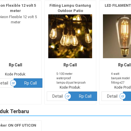
on Flexible 12 volt 5
Fitting Lampu Gantung
LED FILAMENT
meter
Outdoor Patio
Rp Call
Rp Call
Rp Cal
Kode Produk:
5-100 meter
4 watt
waterproof
banyak model
etail
Rp Call
or
lampu dijual terpisah
fitting e27
Kode Produk:
Kode Prod
Detail
Rp Call
Detail
or
or
duk Terbaru
eker ON OFF UTICON