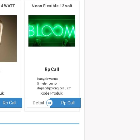
 4 WATT
Neon Flexible 12 volt
l
Rp Call
banyak warna
5 meter per roll
dapat dipotong per 5 cm
uk:
Kode Produk:
Rp Call
Detail
Rp Call
or