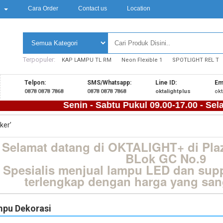
k
Cara Order
Contact us
Location
Terpopuler:
KAP LAMPU TL RM
Neon Flexible 1
SPOTLIGHT REL T
Telpon:
SMS/Whatsapp:
Line ID:
Ema
0878 0878 7868
0878 0878 7868
oktalightplus
ok
Senin - Sabtu Pukul 09.00-17.00 - Selamat
ker’
Selamat datang di OKTALIGHT+ di Plaz
BLok GC No.9
Spesialis menjual lampu LED dan supplie
terlengkap dengan harga yang sang
pu Dekorasi