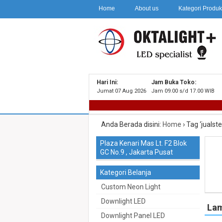
Home
About us
Kategori Produ
Hari Ini:
Jam Buka Toko:
Jumat 07 Aug 2026
Jam 09.00 s/d 17.00 WIB
Anda Berada disini:
Home
›
Tag ‘jualste
Plaza Kenari Mas Lt. F2 Blok
GC No.9 , Jakarta Pusat
Kategori Belanja
Custom Neon Light
Downlight LED
Lam
Downlight Panel LED