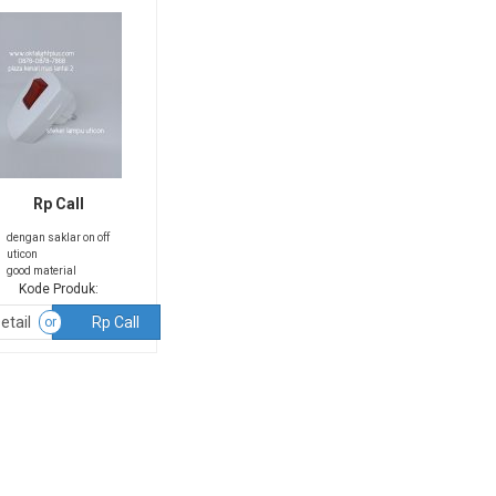
Rp Call
dengan saklar on off
uticon
good material
Kode Produk:
etail
Rp Call
or