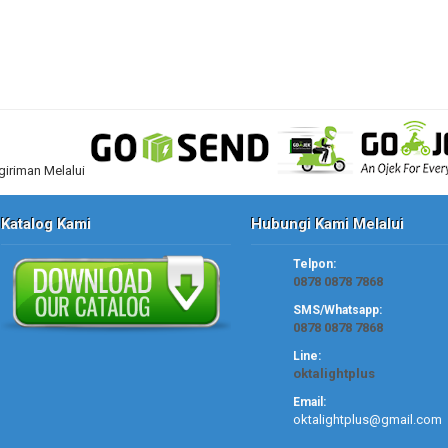
Katalog Kami
Hubungi Kami Melalui
Telpon:
0878 0878 7868
SMS/Whatsapp:
0878 0878 7868
Line:
oktalightplus
Email:
oktalightplus@gmail.com