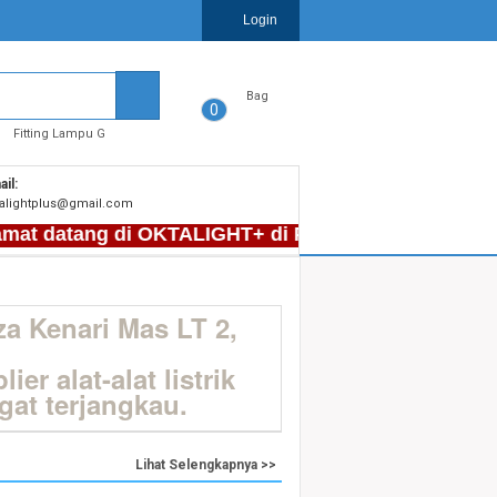
Login
Bag
0
Fitting Lampu G
il:
talightplus@gmail.com
 datang di OKTALIGHT+ di Plaza Kenari Mas LT F2, BL
a Kenari Mas LT 2,
r alat-alat listrik
at terjangkau.
Lihat Selengkapnya >>