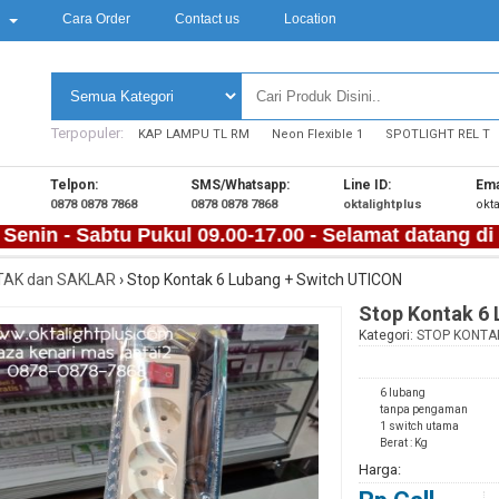
k
Cara Order
Contact us
Location
Terpopuler:
KAP LAMPU TL RM
Neon Flexible 1
SPOTLIGHT REL T
Telpon:
SMS/Whatsapp:
Line ID:
Ema
0878 0878 7868
0878 0878 7868
oktalightplus
okt
 - Sabtu Pukul 09.00-17.00 - Selamat datang di OKTA
AK dan SAKLAR
›
Stop Kontak 6 Lubang + Switch UTICON
Stop Kontak 6
Kategori:
STOP KONTA
6 lubang
tanpa pengaman
1 switch utama
Berat : Kg
Harga: