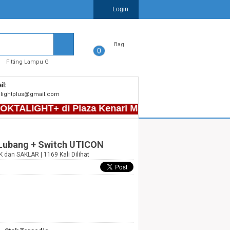
Login
Bag
0
Fitting Lampu G
il:
alightplus@gmail.com
LIGHT+ di Plaza Kenari Mas LT F2, BLok GC No.9 - Sp
 Lubang + Switch UTICON
K dan SAKLAR
| 1169 Kali Dilihat