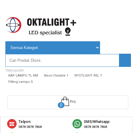
Terpopuler:
KAP LAMPU TL RM
Neon Flexible 1
SPOTLIGHT REL T
Fitting Lampu G
Bag
0
Telpon:
SMS/Whatsapp:
0878 0878 7868
0878 0878 7868