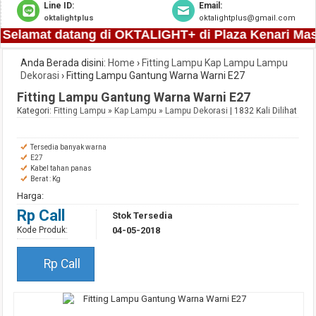
Line ID:
Email:
oktalightplus
oktalightplus@gmail.com
 Selamat datang di OKTALIGHT+ di Plaza Kenari Mas LT
Anda Berada disini:
Home
›
Fitting Lampu
Kap Lampu
Lampu
Dekorasi
›
Fitting Lampu Gantung Warna Warni E27
Fitting Lampu Gantung Warna Warni E27
Kategori:
Fitting Lampu
»
Kap Lampu
»
Lampu Dekorasi
| 1832 Kali Dilihat
Tersedia banyak warna
E27
Kabel tahan panas
Berat : Kg
Harga:
Rp Call
Stok Tersedia
Kode Produk:
04-05-2018
Rp Call